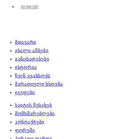
Ჯგუფები
მთავარი
ახალი ამბები
განცხადებები
ისტორია
ჩვენ გვახსოვს
მარადიული ხსოვნა
ჯგუფები
საიტის შესახებ
მომხმარებლები
კონტაქტები
ფორუმი
პირადი ფართი