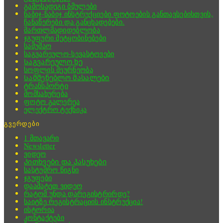
გამოსადეგი ბმულები
ნაბიჯ-ნაბიჯ ინსტრუქციები ფოტოების განთავსებისთვის,
ჩანაწერები და განცხადებები.
მართლმადიდებლობა
ჯგუფური შეტყობინებები
სამუშაო
საგვარეულო-სევასტოვები
Საგვარეულო ხე
სოფლის მეურნეობა
Სამშენებლო მასალები
ტრანსპორტი
მომსახურება
ფოტო გალერეა
ელექტრო ტექნიკა
გვერდები
1 მთავარი
Newsletter
ვიდეო
Კითხვები და პასუხები
სასტუმრო წიგნი
ჯგუფები
დაამატეთ ვიდეო
რატომ უნდა დარეგისტრირდე?
საიტზე რეგისტრაციის ინსტრუქცია!
ისტორია
კონტაქტები