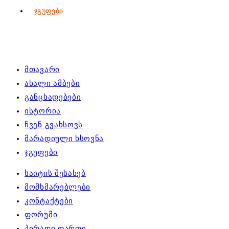
Ჯგუფები
მთავარი
ახალი ამბები
განცხადებები
ისტორია
ჩვენ გვახსოვს
მარადიული ხსოვნა
ჯგუფები
საიტის შესახებ
მომხმარებლები
კონტაქტები
ფორუმი
პირადი ფართი