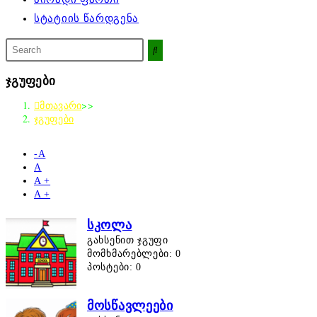
სტატიის წარდგენა
მოძებნეთ
ამ
საიტზე
ჯგუფები
მთავარი
>>
ჯგუფები
-А
А
A +
A +
სკოლა
გახსენით ჯგუფი
მომხმარებლები: 0
პოსტები: 0
მოსწავლეები