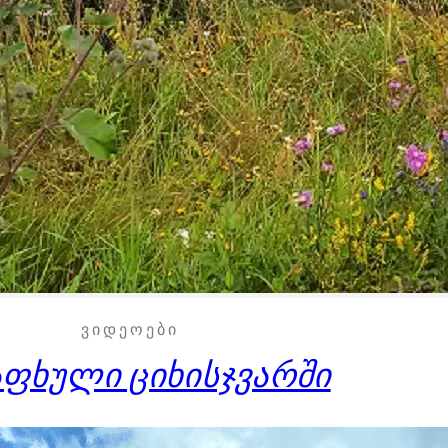
ᲕᲘᲓᲔᲝᲔᲑᲘ
აფხული ციხისჯვარში