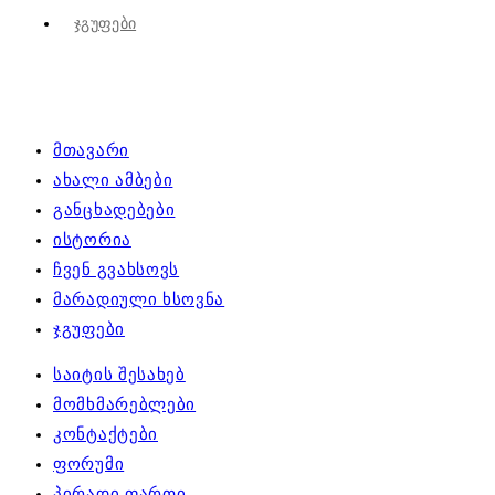
Ჯგუფები
მთავარი
ახალი ამბები
განცხადებები
ისტორია
ჩვენ გვახსოვს
მარადიული ხსოვნა
ჯგუფები
საიტის შესახებ
მომხმარებლები
კონტაქტები
ფორუმი
პირადი ფართი