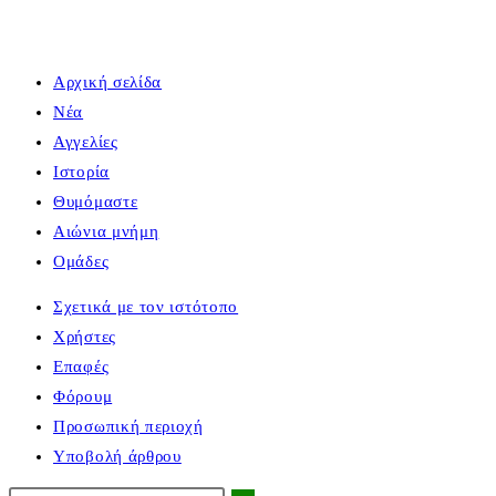
Αρχική σελίδα
Νέα
Αγγελίες
Ιστορία
Θυμόμαστε
Αιώνια μνήμη
Ομάδες
Σχετικά με τον ιστότοπο
Χρήστες
Επαφές
Φόρουμ
Προσωπική περιοχή
Υποβολή άρθρου