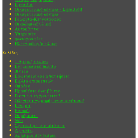
Εργασία
Οικογενειακό δέντρο - Σεβαστόβ
Οικογενειακό δέντρο
Γεωργία-Κτηνοτροφία
Οικοδομικά υλικά
Αυτοκίνητα
Υπηρεσίες
φωτογραφίες
Ηλεκτρολογία υλικα
Σελίδες
1 Αρχική σελίδα
Ενημερωτικό δελτίο
βίντεο
Ερωτήσεις και απαντήσεις
Βιβλίο επισκεπτών
Ομάδες
Προσθέστε ένα βίντεο
Γιατί να εγγραφείτε?
Οδηγίες εγγραφής στον ιστότοπο!
Ιστορία
Επαφές
Θυμόμαστε
Νέα
Σχετικά με τον ιστότοπο
Αγγελίες
Χρήσιμοι σύνδεσμοι