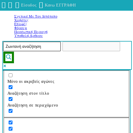
Είσοδος
Κανω ΕΓΓΡΑΦΗ
Σχετικά Με Τον Ιστότοπο
Μετάβαση
Χρήστες
στο
Επαφές
Φόρουμ
περιεχόμενο
Προσωπική Περιοχή
Υποβολή Άρθρου
Μόνο οι ακριβείς αγώνες
Αναζήτηση στον τίτλο
Αναζήτηση σε περιεχόμενο