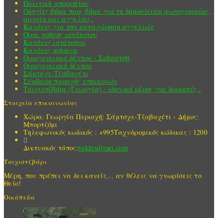
Πολιτική απορρήτου
Οδηγίες βήμα προς βήμα για τη δημοσίευση φωτογραφίας,
αρχεία και αγγελίες.
Κανόνες για την καταχώρηση αγγελιών
Όροι χρήσης ιστότοπου
Κανόνες ιστότοπου
Κανόνες φόρουμ
Οικογενειακό δέντρο - Σεβαστόβ
Οικογενειακό δέντρο
Σάμτσχε-Τζαβαχέτι
Σύμβαση παροχής υπηρεσιών
Τσιχιστζβάρι (Γεωργία) - ιδανικό μέρος για διακοπές..
Στοιχεία επικοινωνίας
Χώρα: Γεωργία
Περιοχή: Σάμτσχε-Τζαβαχέτι - Δήμος:
Μπορτζόμι
Τηλεφωνικός κωδικός : +995
Ταχυδρομικός κώδικας : 1200
Δικτυακός τόπος:
tsikhisdjvari.com
Τσιχιστζβάρι
Μέρη, που πρέπει να δει κανείς… αν θέλεις να γνωρίσεις το
Θείο!
Οικόπεδα