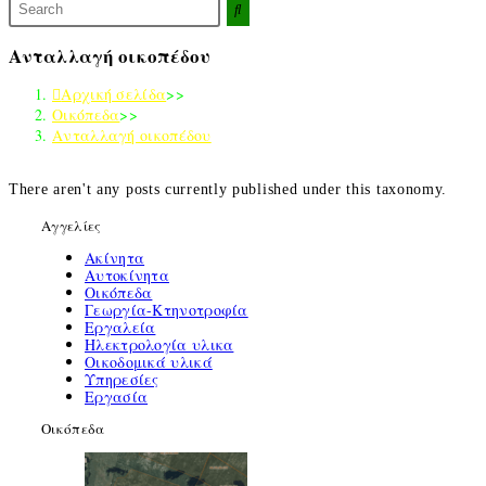
Αναζήτηση
σε
αυτόν
Ανταλλαγή οικοπέδου
τον
ιστότοπο
Αρχική σελίδα
>>
Οικόπεδα
>>
Ανταλλαγή οικοπέδου
There aren't any posts currently published under this taxonomy
.
Αγγελίες
Ακίνητα
Αυτοκίνητα
Οικόπεδα
Γεωργία-Κτηνοτροφία
Εργαλεία
Ηλεκτρολογία υλικα
Οικοδομικά υλικά
Υπηρεσίες
Εργασία
Οικόπεδα