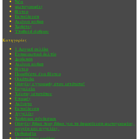
Νέα
φωτογραφίες
βίντεο
Εκπαίδευση
Αιώνια μνήμη
Χρήστες
Υποβολή άρθρου
Κατηγορίες
1 Αρχική σελίδα
Ενημερωτικό δελτίο
Διοίκηση
Αιώνια μνήμη
βίντεο
Προσθέστε ένα βίντεο
Οικόπεδα
Οδηγίες εγγραφής στον ιστότοπο!
Εργαλεία
Χάρτης ιστοτόπου
Επαφές
Ακίνητα
Εκπαίδευση
Αγγελίες
Χρήσιμοι σύνδεσμοι
Οδηγίες βήμα προς βήμα για τη δημοσίευση φωτογραφίας,
αρχεία και αγγελίες.
Ορθοδοξία
Αναρτήσεις ομάδας