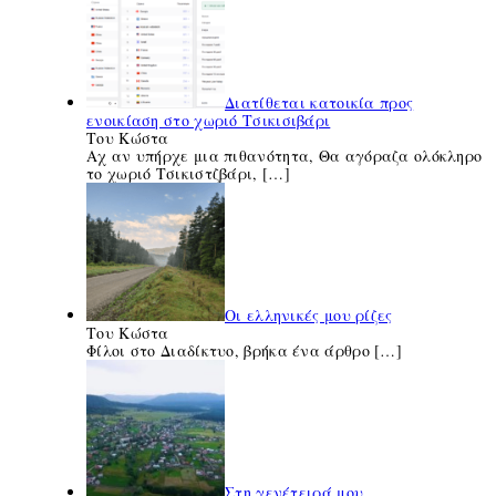
Διατίθεται κατοικία προς
ενοικίαση στο χωριό Τσικισιβάρι
Του Κώστα
Αχ αν υπήρχε μια πιθανότητα, Θα αγόραζα ολόκληρο
το χωριό Τσικιστζβάρι,
[…]
Οι ελληνικές μου ρίζες
Του Κώστα
Φίλοι στο Διαδίκτυο, βρήκα ένα άρθρο
[…]
Στη γενέτειρά μου