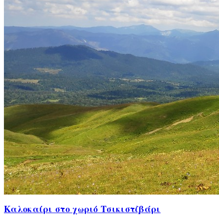
Καλοκαίρι στο χωριό Τσικιστζβάρι