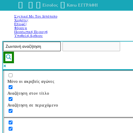
Είσοδος
Κανω ΕΓΓΡΑΦΗ
Σχετικά Με Τον Ιστότοπο
Μετάβαση
Χρήστες
στο
Επαφές
Φόρουμ
περιεχόμενο
Προσωπική Περιοχή
Υποβολή Άρθρου
Μόνο οι ακριβείς αγώνες
Αναζήτηση στον τίτλο
Αναζήτηση σε περιεχόμενο