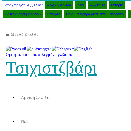
Καταχώρηση Αγγελίας
Αρχική σελίδα
Νέα
Αγγελίες
Ιστορία
Καταχώρηση άρθρου
Επαφές
Πώς να εγγραφείτε στον ιστότοπο
Μενού
Κλείσε
Ορισμός ως προεπιλεγμένη γλώσσα
Τσιχιστζβάρι
Αρχική Σελίδα
Νέα