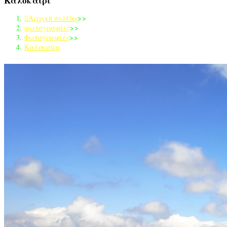
Καλοκαίρι
τον
ιστότοπο
Αρχική σελίδα
>>
φωτογραφίες
>>
Φωτογραφίες
>>
Καλοκαίρι