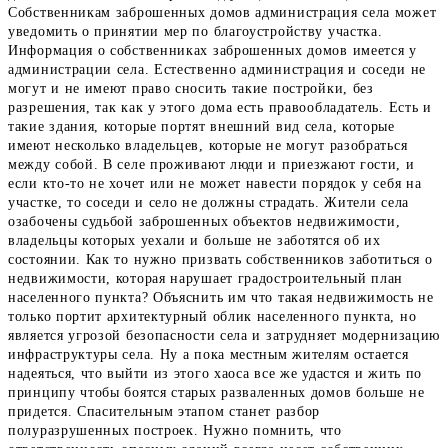
Собственникам заброшенных домов администрация села может
уведомить о принятии мер по благоустройству участка.
Информация о собственниках заброшенных домов имеется у
администрации села. Естественно администрация и соседи не
могут и не имеют право сносить такие постройки, без
разрешения, так как у этого дома есть правообладатель. Есть и
такие здания, которые портят внешний вид села, которые
имеют несколько владельцев, которые не могут разобраться
между собой. В селе проживают люди и приезжают гости, и
если кто-то не хочет или не может навести порядок у себя на
участке, то соседи и село не должны страдать. Жители села
озабочены судьбой заброшенных объектов недвижимости,
владельцы которых уехали и больше не заботятся об их
состоянии. Как то нужно призвать собственников заботиться о
недвижимости, которая нарушает градостроительный план
населенного пункта? Объяснить им что такая недвижимость не
только портит архитектурный облик населенного пункта, но
является угрозой безопасности села и затрудняет модернизацию
инфраструктуры села. Ну а пока местным жителям остается
надеяться, что выйти из этого хаоса все же удастся и жить по
принципу чтобы боятся старых разваленных домов больше не
придется. Спасительным этапом станет разбор
полуразрушенных построек. Нужно помнить, что