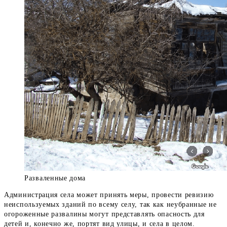
Разваленные дома
Администрация села может принять меры, провести ревизию
неиспользуемых зданий по всему селу, так как неубранные не
огороженные развалины могут представлять опасность для
детей и, конечно же, портят вид улицы, и села в целом.