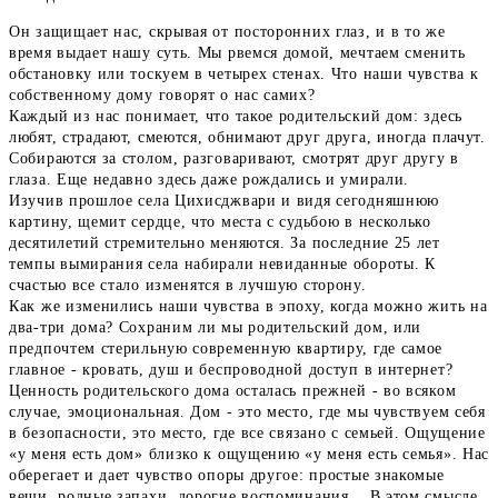
Он защищает нас, скрывая от посторонних глаз, и в то же
время выдает нашу суть. Мы рвемся домой, мечтаем сменить
обстановку или тоскуем в четырех стенах. Что наши чувства к
собственному дому говорят о нас самих?
Каждый из нас понимает, что такое родительский дом: здесь
любят, страдают, смеются, обнимают друг друга, иногда плачут.
Собираются за столом, разговаривают, смотрят друг другу в
глаза. Еще недавно здесь даже рождались и умирали.
Изучив прошлое села Цихисджвари и видя сегодняшнюю
картину, щемит сердце, что места с судьбою в несколько
десятилетий стремительно меняются. За последние 25 лет
темпы вымирания села набирали невиданные обороты. К
счастью все стало изменятся в лучшую сторону.
Как же изменились наши чувства в эпоху, когда можно жить на
два-три дома? Сохраним ли мы родительский дом, или
предпочтем стерильную современную квартиру, где самое
главное - кровать, душ и беспроводной доступ в интернет?
Ценность родительского дома осталась прежней - во всяком
случае, эмоциональная. Дом - это место, где мы чувствуем себя
в безопасности, это место, где все связано с семьей. Ощущение
«у меня есть дом» близко к ощущению «у меня есть семья». Нас
оберегает и дает чувство опоры другое: простые знакомые
вещи, родные запахи, дорогие воспоминания... В этом смысле