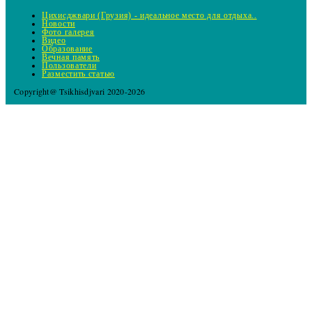
Цихисджвари (Грузия) - идеальное место для отдыха..
Новости
Фото галерея
Видео
Образование
Вечная память
Пользователи
Разместить статью
Copyright@ Tsikhisdjvari 2020-2026