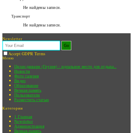
Не найдены записи.
Транспорт
Не найдены записи.
Newsletter
Go
Accept GDPR Terms
Меню
Цихисджвари (Грузия) - идеальное место для отдыха..
Новости
Фото галерея
Видео
Образование
Вечная память
Пользователи
Разместить статью
Категории
1 Главная
Newsletter
Администрация
Вечная память