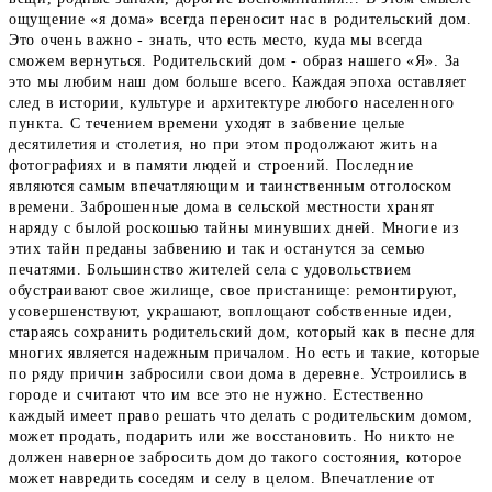
ощущение «я дома» всегда переносит нас в родительский дом.
Это очень важно - знать, что есть место, куда мы всегда
сможем вернуться. Родительский дом - образ нашего «Я». За
это мы любим наш дом больше всего. Каждая эпоха оставляет
след в истории, культуре и архитектуре любого населенного
пункта. С течением времени уходят в забвение целые
десятилетия и столетия, но при этом продолжают жить на
фотографиях и в памяти людей и строений. Последние
являются самым впечатляющим и таинственным отголоском
времени. Заброшенные дома в сельской местности хранят
наряду с былой роскошью тайны минувших дней. Многие из
этих тайн преданы забвению и так и останутся за семью
печатями. Большинство жителей села с удовольствием
обустраивают свое жилище, свое пристанище: ремонтируют,
усовершенствуют, украшают, воплощают собственные идеи,
стараясь сохранить родительский дом, который как в песне для
многих является надежным причалом. Но есть и такие, которые
по ряду причин забросили свои дома в деревне. Устроились в
городе и считают что им все это не нужно. Естественно
каждый имеет право решать что делать с родительским домом,
может продать, подарить или же восстановить. Но никто не
должен наверное забросить дом до такого состояния, которое
может навредить соседям и селу в целом. Впечатление от