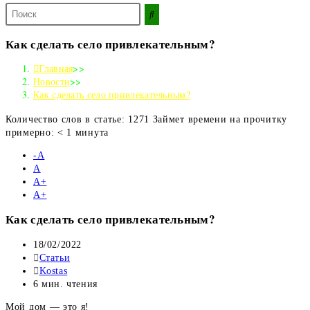
Поиск
на
сайте
Как сделать село привлекательным?
Главная
>>
Новости
>>
Как сделать село привлекательным?
Количество слов в статье: 1271 Займет времени на прочитку
примерно: < 1 минута
-А
А
А+
А+
Как сделать село привлекательным?
Запись
18/02/2022
опубликована:
Рубрика
Статьи
записи:
Автор
Kostas
записи:
Время
6 мин. чтения
чтения:
Мой дом — это я!