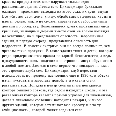
красоты природы этих мест нарушает только одно –
разваленные здания. Летом село Цихисджвари буквально
оживает – приезжают выходцы из этого села, их дети, внуки.
Все убирают свои дома, улицу, обрабатывают деревья, кусты и
цветы, однако никто не сможет справиться с заброшенными
домами по соседству. Покосившиеся дома с провалившимися
крышами, зияющими дырами вместо окон не только выглядят
не эстетично, но и представляют опасность. Заброшенные
здания, в первую очередь, представляют опасность для
подростков. В поисках экстрима они не всегда понимают, чем
чреваты такие прогулки. В такие здания тянет и детей, которые
редко придерживаются правил пожарной безопасности, а ведь
прохудившиеся полы, подгнившие стропила могут обрушиться
в любой момент. Заезжая в село первое что попадает на глаза
это строение клуба села Цихисджвари, клуб перестали
использовать по прямому назначению еще в 1990-х, и объект
начал пустовать и зарастать травой, а его стены стали
разваливаться. Попадая в центр села на глаза попадается
контора бывшего совхоза, где рядом находится школа , и эта
разваленная контора является прямой угрозой для школьников,
далее в плачевном состоянии находится пекарня, и много
других зданий, которые затемняют всю красоту и всю ту
амбициозность , которой может гордится село.