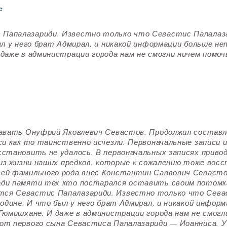
с
Папалазариди. Известно только что Севастис Папалаза
л у него брат Адмирал, и никакой информации больше нет
даже в администрации города нам не смогли ничем помоч
здавать Онуфрий Яковлевич Севастов. Продолжил состав
си как то таинственно исчезли. Первоначальные записи и
становить не удалось. В первоначальных записях приво
 из жизни наших предков, которые к сожалению тоже восс
сей фамильного рода внес Константин Саввович Севаст
ади памяти тех кто постарался оставить своим потом
тся Севастис Папалазариди. Известно только что Сева
одине. И что был у него брат Адмирал, и никакой информ
Гюмишхане. И даже в администрации города нам не смогл
от первого сына Севастиса Папалазариди — Иоанниса. У