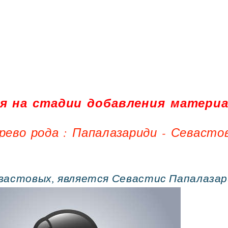
я на стадии добавления материа
рево рода : Папалазариди - Севасто
вастовых, является Севастис Папалазар