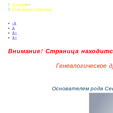
Главная
>>
Родословная-Севастовых
-А
А
А+
А+
Внимание! Страница находитс
Генеалогическое д
Основателем рода Се