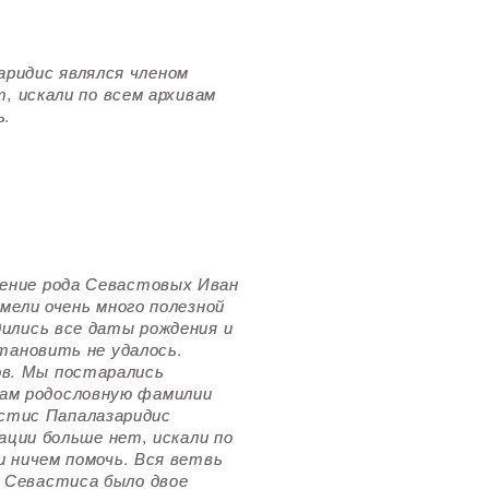
ридис являлся членом
, искали по всем архивам
ь.
ление рода Севастовых Иван
мели очень много полезной
дились все даты рождения и
тановить не удалось.
ов. Мы постарались
кам родословную фамилии
стис Папалазаридис
ации больше нет, искали по
и ничем помочь. Вся ветвь
 Севастиса было двое