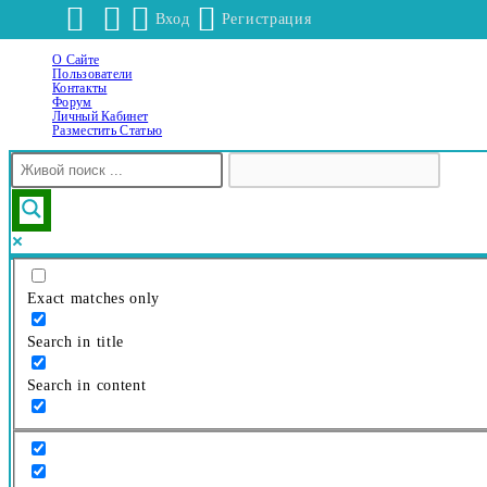
Вход
Регистрация
О Сайте
Перейти
Пользователи
к
Контакты
Форум
содержимому
Личный Кабинет
Разместить Статью
Exact matches only
Search in title
Search in content