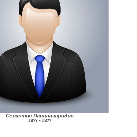
Севастис Папалазаридис
18?? - 18??