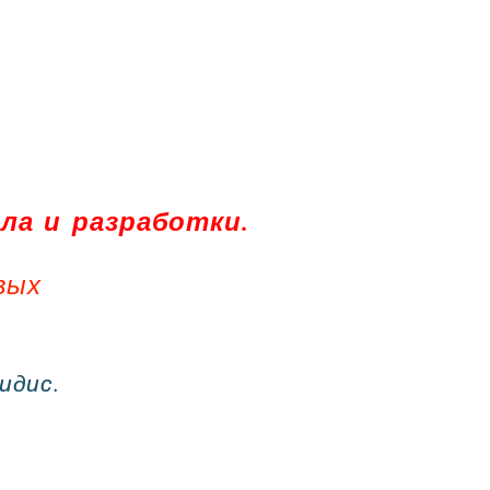
ла и разработки.
вых
идис.