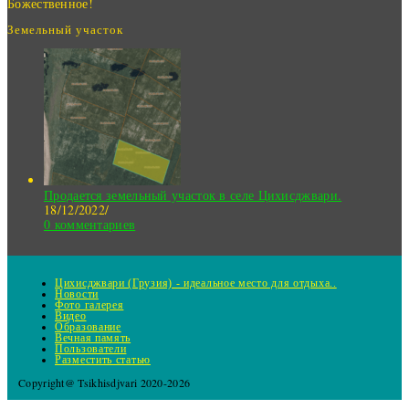
Божественное!
Земельный участок
Продается земельный участок в селе Цихисджвари.
18/12/2022
/
0 комментариев
Цихисджвари (Грузия) - идеальное место для отдыха..
Новости
Фото галерея
Видео
Образование
Вечная память
Пользователи
Разместить статью
Copyright@ Tsikhisdjvari 2020-2026