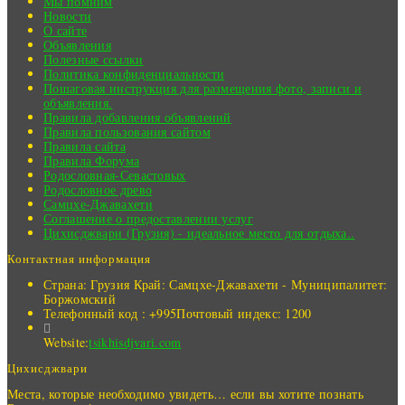
Мы помним
Новости
О сайте
Объявления
Полезные ссылки
Политика конфиденциальности
Пошаговая инструкция для размещения фото, записи и
объявления.
Правила добавления объявлений
Правила пользования сайтом
Правила сайта
Правила Форума
Родословная-Севастовых
Родословное древо
Самцхе-Джавахети
Соглашение о предоставлении услуг
Цихисджвари (Грузия) - идеальное место для отдыха..
Контактная информация
Страна: Грузия
Край: Самцхе-Джавахети - Муниципалитет:
Боржомский
Телефонный код : +995
Почтовый индекс: 1200
Website:
tsikhisdjvari.com
Цихисджвари
Места, которые необходимо увидеть… если вы хотите познать