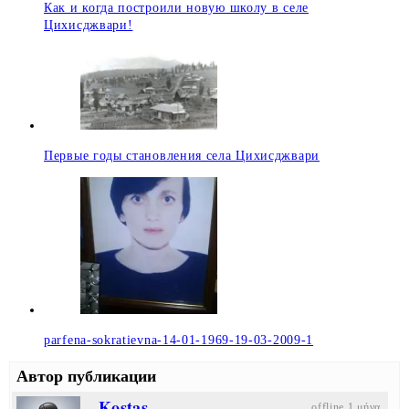
Как и когда построили новую школу в селе
Цихисджвари!
Первые годы становления села Цихисджвари
parfena-sokratievna-14-01-1969-19-03-2009-1
Автор публикации
Kostas
offline 1 μήνα