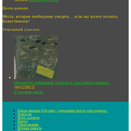
Цихисджвари
Места, которые необходимо увидеть… если вы хотите познать
Божественное!
Земельный участок
Продается земельный участок в селе Цихисджвари.
18/12/2022
/
0 комментариев
Цихисджвари (Грузия) - идеальное место для отдыха..
Новости
Фото галерея
Видео
Образование
Вечная память