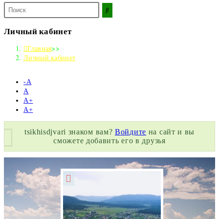
Поиск
на
сайте
Личный кабинет
Главная
>>
Личный кабинет
-А
А
А+
А+
tsikhisdjvari знаком вам?
Войдите
на сайт и вы
сможете добавить его в друзья