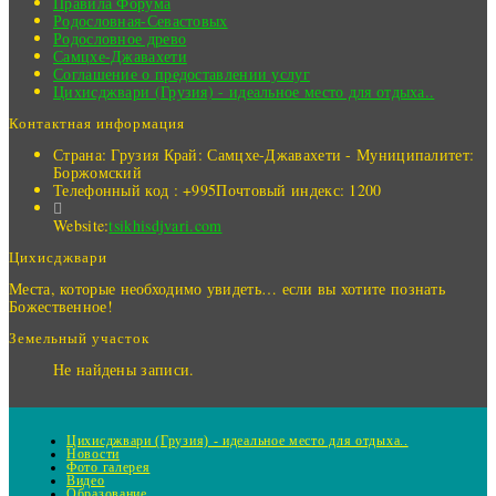
Правила Форума
Родословная-Севастовых
Родословное древо
Самцхе-Джавахети
Соглашение о предоставлении услуг
Цихисджвари (Грузия) - идеальное место для отдыха..
Контактная информация
Страна: Грузия
Край: Самцхе-Джавахети - Муниципалитет:
Боржомский
Телефонный код : +995
Почтовый индекс: 1200
Website:
tsikhisdjvari.com
Цихисджвари
Места, которые необходимо увидеть… если вы хотите познать
Божественное!
Земельный участок
Не найдены записи.
Цихисджвари (Грузия) - идеальное место для отдыха..
Новости
Фото галерея
Видео
Образование