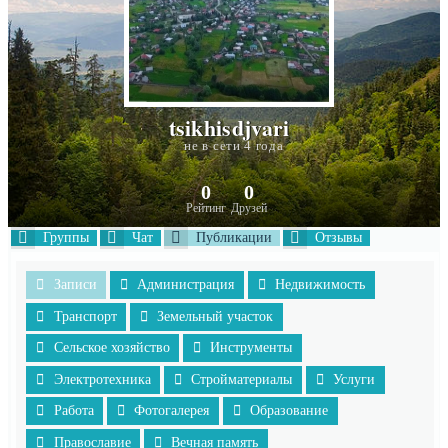
tsikhisdjvari
не в сети 4 года
0
0
Рейтинг
Друзей
Группы
Чат
Публикации
Отзывы
Записи
Администрация
Недвижимость
Транспорт
Земельный участок
Сельское хозяйство
Инструменты
Электротехника
Стройматериалы
Услуги
Работа
Фотогалерея
Образование
Православие
Вечная память