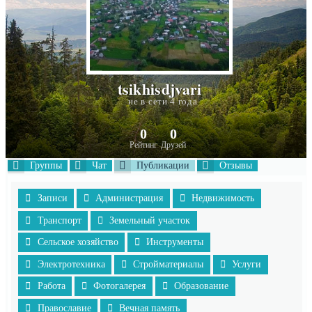
tsikhisdjvari
не в сети 4 года
0
0
Рейтинг
Друзей
Группы
Чат
Публикации
Отзывы
Записи
Администрация
Недвижимость
Транспорт
Земельный участок
Сельское хозяйство
Инструменты
Электротехника
Стройматериалы
Услуги
Работа
Фотогалерея
Образование
Православие
Вечная память