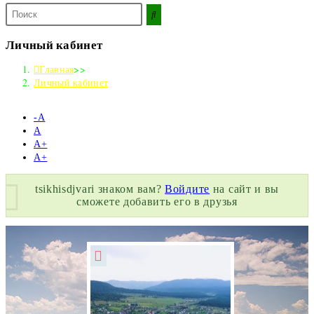
Поиск
на
сайте
Личный кабинет
Главная
>>
Личный кабинет
-А
А
А+
А+
tsikhisdjvari знаком вам?
Войдите
на сайт и вы
сможете добавить его в друзья