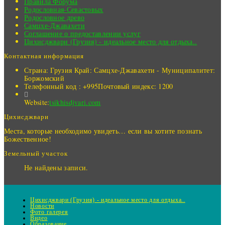
Правила Форума
Родословная-Севастовых
Родословное древо
Самцхе-Джавахети
Соглашение о предоставлении услуг
Цихисджвари (Грузия) - идеальное место для отдыха..
Контактная информация
Страна: Грузия
Край: Самцхе-Джавахети - Муниципалитет:
Боржомский
Телефонный код : +995
Почтовый индекс: 1200
Website:
tsikhisdjvari.com
Цихисджвари
Места, которые необходимо увидеть… если вы хотите познать
Божественное!
Земельный участок
Не найдены записи.
Цихисджвари (Грузия) - идеальное место для отдыха..
Новости
Фото галерея
Видео
Образование