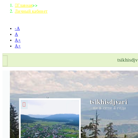
Главная
>>
Личный кабинет
-А
А
А+
А+
tsikhisdj
tsikhisdjvari
не в сети 4 года