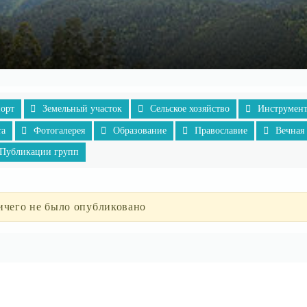
порт
Земельный участок
Сельское хозяйство
Инструмен
та
Фотогалерея
Образование
Православие
Вечная
Публикации групп
ичего не было опубликовано