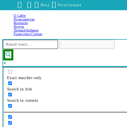
Вход
Регистрация
О Сайте
Перейти
Пользователи
к
Контакты
Форум
содержимому
Личный Кабинет
Разместить Статью
Exact matches only
Search in title
Search in content