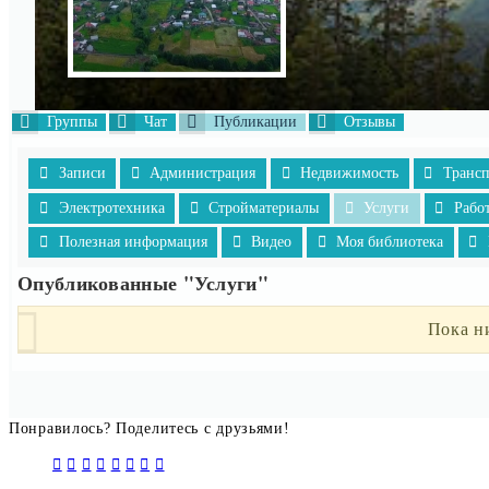
Группы
Чат
Публикации
Отзывы
Записи
Администрация
Недвижимость
Транс
Электротехника
Стройматериалы
Услуги
Рабо
Полезная информация
Видео
Моя библиотека
Опубликованные "Услуги"
Пока н
Понравилось? Поделитесь с друзьями!